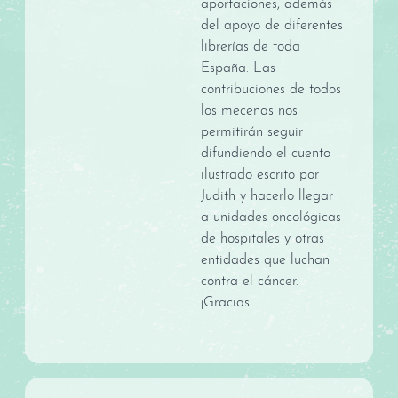
aportaciones, además
del apoyo de diferentes
librerías de toda
España. Las
contribuciones de todos
los mecenas nos
permitirán seguir
difundiendo el cuento
ilustrado escrito por
Judith y hacerlo llegar
a unidades oncológicas
de hospitales y otras
entidades que luchan
contra el cáncer.
¡Gracias!