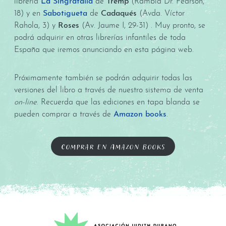
librería
La Singratalla
de
Tremp
(Rambla Dr. Pearson,
18) y en
Sabotigueta
de
Cadaqués
(Avda. Víctor
Rahola, 3) y
Roses
(Av. Jaume I, 29-31) . Muy pronto, se
podrá adquirir en otras librerías infantiles de toda
España que iremos anunciando en esta página web.
Próximamente también se podrán adquirir todas las
versiones del libro a través de nuestro sistema de venta
on-line
. Recuerda que las ediciones en tapa blanda se
pueden comprar a través de
Amazon books
.
Comprar en Amazon books